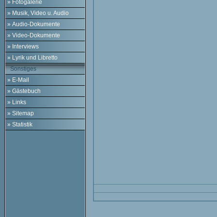
» Fotogalerie
» Musik, Video u. Audio
» Audio-Dokumente
» Video-Dokumente
» Interviews
» Lyrik und Libretto
Sonstiges
» E-Mail
» Gästebuch
» Links
» Sitemap
» Statistik