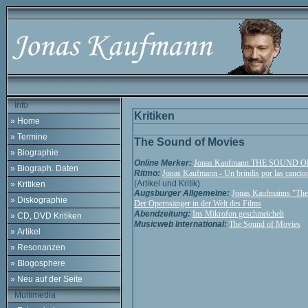
Info
Kritiken
» Home
» Termine
The Sound of Movies
» Biographie
Online Merker:
Jonas Kaufmann:THE SOUND 
» Biograph. Daten
Ritmo:
Jonas Kaufmann - Un brindis por las cancion
(Artikel und Kritik)
» Kritiken
Augsburger Allgemeine:
Jonas Kaufmanns "The
» Diskographie
Der Opernsänger in der Welt des Films
Abendzeitung:
Ins Mikrofon geschmeichelt
» CD, DVD Kritiken
Musicweb International:
The Sound of Movies
» Artikel
» Resonanzen
» Blogosphere
» Neu auf der Seite
Multimedia