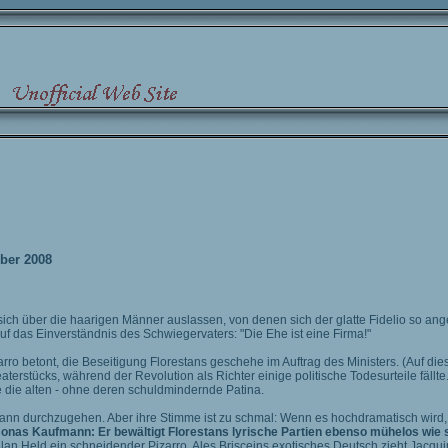
mber 2008
ich über die haarigen Männer auslassen, von denen sich der glatte Fidelio so ange
auf das Einverständnis des Schwiegervaters: "Die Ehe ist eine Firma!"
arro betont, die Beseitigung Florestans geschehe im Auftrag des Ministers. (Auf di
terstücks, während der Revolution als Richter einige politische Todesurteile fällte
 die alten - ohne deren schuldmindernde Patina.
Mann durchzugehen. Aber ihre Stimme ist zu schmal: Wenn es hochdramatisch wird, g
Jonas Kaufmann: Er bewältigt Florestans lyrische Partien ebenso mühelos wie
Alan Held ein schneidender Pizarro. Ales Brisceins exotisches Deutsch zieht Jacqu