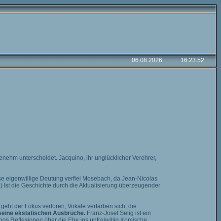
nehm unterscheidet. Jacquino, ihr unglücklicher Verehrer,
ese eigenwillige Deutung verfiel Mosebach, da Jean-Nicolas
.) Ist die Geschichte durch die Aktualisierung überzeugender
eht der Fokus verloren; Vokale verfärben sich, die
 seine ekstatischen Ausbrüche.
Franz-Josef Selig ist ein
inos Reflexionen über die Ehe ins unfreiwillig Komische.