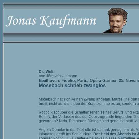
Die Welt
Von Jörg von Uthmann
Beethoven: Fidelio, Paris, Opéra Garnier, 25. Nove
Mosebach schrieb zwanglos
Mosebach hat sich keinen Zwang angetan. Marzelline darf s
brüllt, nicht auf die Liebe der Braut komme es an, sondern 
Rocco klagt über die Schattenseiten seines Berufs, und Piz
Bouilly, der Verfasser des der Oper zugrunde liegenden Thea
geworden? Nein. Die neuen Dialoge sind genauso platt wie
Angela Denoke in der Titelrolle ist schlank genug, um als 
Intonation gerät ins Schleudern.
Der Held des Abends ist 
sonorer Rocco, Julia Kleiter eine etwas blasse Marzelline, 