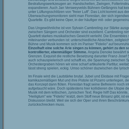
Bestrafungswerkzeugen an: Handschellen, Zwingen, Folterinstru
expandieren. Auch Jan Versweyvelds Bühnen-Gefängnis hat kein
unter Lüftungsschlitzen von "freier Luft". Das Licht kommt aus de
Überwachungsmonitoren sieht man Florestan, der sich irgendwo 
Quartette. Es gibt keine Oper, in der häufiger mit- oder gegenei
Das Ungewöhnliche ist von Sylvain Cambreling zur Stärke ausgeb
zwischen Sängern und Orchester sind exzellent. Cambreling nimm
Quartett starkes musikalisches Gewicht verleiht. Die Ensembles 
miteinander verbunden ist: unterschiedliche Absichten, zeitglei
Bühne und Musik kommen sich im Pariser "Fidelio" auf beunru
Einzelhaft eine solche Arie singen zu können, gehört zu den
kontrollierter, ebenmäßiger Stimme.
Angela Denoke bewährt sic
Grenzen. Exquisit die restliche Besetzung darunter Franz-Josef S
auch schauspielerisch und schafft es, die Spannung zwischen
Orchestergraben hören wir eine scharf artikulierte Partitur, we
lässt streng spielen, eckig. Umso schöner dazwischen die lyris
Im Finale wird die Lautstärke brutal. Jubel und Ekstase mit Fr
kamikazemäßigen Mut und ihre Pistole ist Pizarro unterlegen, der
das Konzept dann flöten. Florestan fragt seine Befreierin noch i
aufgetaucht wäre. Doch spätestens hier kollidieren die Utopie d
Musik mit dem kritischen, zynischen Text. Regie hilf! Das kön
"Heiligtum" wie "Fidelio" kratzt, dem Stoff neue Brisanz gibt, is
Diskussion bleibt. Weil sie sich der Oper und ihren Beschränku
zurückschrecken muss.