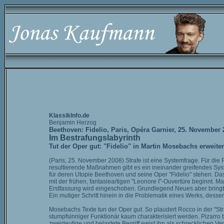
KlassikInfo.de
Benjamin Herzog
Beethoven: Fidelio, Paris, Opéra Garnier, 25. November 
Im Bestrafungslabyrinth
Tut der Oper gut: "Fidelio" in Martin Mosebachs erweiter
(Paris, 25. November 2008) Strafe ist eine Systemfrage. Für die
resultierende Maßnahmen gibt es ein ineinander greifendes Syste
für deren Utopie Beethoven und seine Oper "Fidelio" stehen. Da
mit der frühen, fantasieartigen "Leonore I"-Ouvertüre beginnt. M
Erstfassung wird eingeschoben. Grundlegend Neues aber bringt 
Ein mutiger Schritt hinein in die Problematik eines Werks, dessen 
Mosebachs Texte tun der Oper gut. So plaudert Rocco in der "Straf
stumpfsinniger Funktionär kaum charakterisiert werden. Pizarro
zweideutige und belastete Begriff weist ihn als schrecklichen Ve