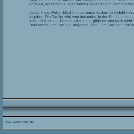
ist (was die auch soziale Entwurzelung der ländlichen Schicht in 
dritte Akt, mit seinem ausgebreiteten Bodenteppich, dem bleich
Selbst Franz Welser-Möst klingt in seiner letzten, im Vorfeld vo
inspiriert. Die Partitur wird vom besonders in den Blechbläsern
Interpretation statt. Hier schwitzt nichts, glüht es aber auch nic
Debütanten - am Pult: die Dirigenten John Elliot Gardiner und M
www.jkaufmann.info