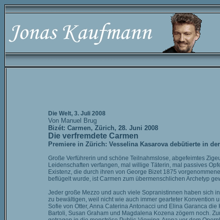
Die Welt, 3. Juli 2008
Von Manuel Brug
Bizét: Carmen, Zürich, 28. Juni 2008
Die verfremdete Carmen
Premiere in Zürich: Vesselina Kasarova debütierte in d
Große Verführerin und schöne Teilnahmslose, abgefeimtes Zigeu
Leidenschaften verfangen, mal willige Täterin, mal passives Opf
Existenz, die durch ihren von George Bizet 1875 vorgenommene
beflügelt wurde, ist Carmen zum übermenschlichen Archetyp g
Jeder große Mezzo und auch viele Sopranistinnen haben sich in 
zu bewältigen, weil nicht wie auch immer gearteter Konvention 
Sofie von Otter, Anna Caterina Antonacci und Elina Garanca di
Bartoli, Susan Graham und Magdalena Kozena zögern noch. Zur 