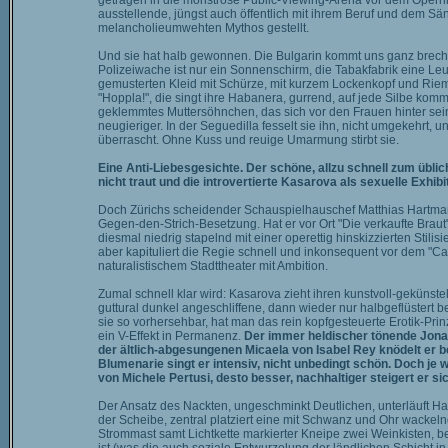
getragen in die monströse Public-Viewing-Arena vor dem Opernhau
ausstellende, jüngst auch öffentlich mit ihrem Beruf und dem
melancholieumwehten Mythos gestellt.
Und sie hat halb gewonnen. Die Bulgarin kommt uns ganz brecht
Polizeiwache ist nur ein Sonnenschirm, die Tabakfabrik eine Leu
gemusterten Kleid mit Schürze, mit kurzem Lockenkopf und Riemc
"Hoppla!", die singt ihre Habanera, gurrend, auf jede Silbe komm
geklemmtes Muttersöhnchen, das sich vor den Frauen hinter sein
neugieriger. In der Seguedilla fesselt sie ihn, nicht umgekehrt, 
überrascht. Ohne Kuss und reuige Umarmung stirbt sie.
Eine Anti-Liebesgesichte. Der schöne, allzu schnell zum üb
nicht traut und die introvertierte Kasarova als sexuelle Exhib
Doch Zürichs scheidender Schauspielhauschef Matthias Hartmann 
Gegen-den-Strich-Besetzung. Hat er vor Ort "Die verkaufte Braut
diesmal niedrig stapelnd mit einer operettig hinskizzierten Stili
aber kapituliert die Regie schnell und inkonsequent vor dem "Ca
naturalistischem Stadttheater mit Ambition.
Zumal schnell klar wird: Kasarova zieht ihren kunstvoll-gekünst
guttural dunkel angeschliffene, dann wieder nur halbgeflüstert
sie so vorhersehbar, hat man das rein kopfgesteuerte Erotik-Pri
ein V-Effekt in Permanenz.
Der immer heldischer tönende Jonas 
der ältlich-abgesungenen Micaela von Isabel Rey knödelt er b
Blumenarie singt er intensiv, nicht unbedingt schön. Doch je
von Michele Pertusi, desto besser, nachhaltiger steigert er 
Der Ansatz des Nackten, ungeschminkt Deutlichen, unterläuft H
der Scheibe, zentral platziert eine mit Schwanz und Ohr wackelnd
Strommast samt Lichtkette markierter Kneipe zwei Weinkisten, be