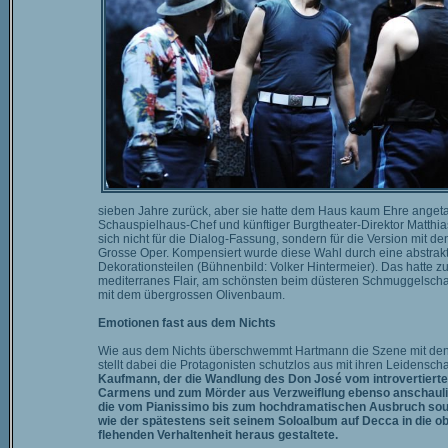
sieben Jahre zurück, aber sie hatte dem Haus kaum Ehre anget
Schauspielhaus-Chef und künftiger Burgtheater-Direktor Matthi
sich nicht für die Dialog-Fassung, sondern für die Version mit d
Grosse Oper. Kompensiert wurde diese Wahl durch eine abstrak
Dekorationsteilen (Bühnenbild: Volker Hintermeier). Das hatte
mediterranes Flair, am schönsten beim düsteren Schmuggelschaup
mit dem übergrossen Olivenbaum.
Emotionen fast aus dem Nichts
Wie aus dem Nichts überschwemmt Hartmann die Szene mit den w
stellt dabei die Protagonisten schutzlos aus mit ihren Leidens
Kaufmann, der die Wandlung des Don José vom introvertiert
Carmens und zum Mörder aus Verzweiflung ebenso anschaulic
die vom Pianissimo bis zum hochdramatischen Ausbruch souv
wie der spätestens seit seinem Soloalbum auf Decca in die o
flehenden Verhaltenheit heraus gestaltete.