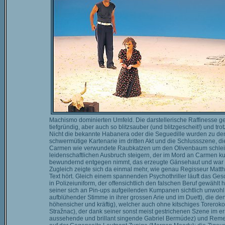
Machismo dominierten Umfeld. Die darstellerische Raffinesse geht
tiefgründig, aber auch so blitzsauber (und blitzgescheit!) und 
Nicht die bekannte Habanera oder die Seguedille wurden zu d
schwermütige Kartenarie im dritten Akt und die Schlussszene, di
Carmen wie verwundete Raubkatzen um den Olivenbaum schleich
leidenschaftlichen Ausbruch steigern, der im Mord an Carmen kul
bewundernd entgegen nimmt, das erzeugte Gänsehaut und war da
Zugleich zeigte sich da einmal mehr, wie genau Regisseur Matth
Text hört. Gleich einem spannenden Psychothriller läuft das Ges
in Polizeiuniform, der offensichtlich den falschen Beruf gewählt 
seiner sich an Pin-ups aufgeilenden Kumpanen sichtlich unwohl f
aufblühender Stimme in ihrer grossen Arie und im Duett), die den
höhensicher und kräftig), welcher auch ohne kitschiges Torerokost
Stražnac), der dank seiner sonst meist gestrichenen Szene im erst
aussehende und brillant singende Gabriel Bermúdez) und Rem