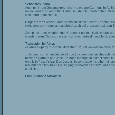
Schönstes Piano
Auch mit ihrem Gesang kreiert sie ihre eigene Carmen: Ihr Auftri
an von einem unverhofften Gefühlsausbruch unterbrochen. Wiewohl
sich permanent zurück.
Dirigent Franz Welser-Möst unterstützt diese Lesart: Er betont zwa
wird, sondern indem er, manchmal auch bei grossorchestralen Ste
Zürich hat damit wieder eine «Carmen» auf musikalisch hochs
wunderbaren Chören, die szenisch zwar unbestimmt bleibt, aber 
Translation by Alina:
«Carmen»-party in Zurich: More than 12,000 viewers followed the
...Hartman convinces above all due to a very precise character def
between Carmen and Jose. He does manage to extract some laughs
on a tv in Pastia’s bar. Don Jose is, in contrast to his other mili
reminder of Clark Kent. His singing is however superb: Jonas Kau
conflicts....
Foto: Susanne Schwiertz