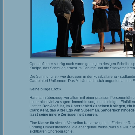
Oper auf einer schräg nach vorne geneigten riesigen Scheibe spie
Kneipe, das Schmugglernest im Gebirge und die Stierkampfarena 
Die Stimmung ist - wie draussen in der Fussballarena - südländis
Carabinieri-Uniformen. Das Militär macht sich ungeniert an die 
Keine billige Erotik
Hartmann überzeugt vor allem mit einer präzisen Personenführ
hat er nicht viel zu sagen. Immerhin sorgt er mit einigen Einfäll
Lacher.
Don José ist, im Unterschied zu seinen Kollegen, ein i
Clark Kent, das Alter Ego von Superman. Sängerisch hingegen
lässt seine innere Zerrissenheit spüren.
Eine Klasse für sich ist Vesselina Kasarova, die in Zürich ihr Ro
unruhig Umherstreifende, die aber genau weiss, was sie will. Si
sichtbaren Choreographie.