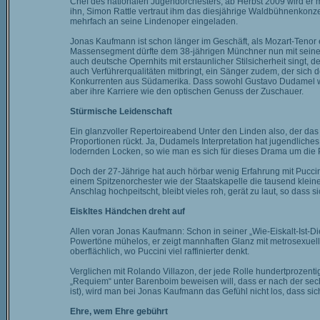
Chef des nationalen Jugendorchesters, ab Herbst 2009 wird er m
ihn, Simon Rattle vertraut ihm das diesjährige Waldbühnenkonze
mehrfach an seine Lindenoper eingeladen.
Jonas Kaufmann ist schon länger im Geschäft, als Mozart-Tenor e
Massensegment dürfte dem 38-jährigen Münchner nun mit seinem
auch deutsche Opernhits mit erstaunlicher Stilsicherheit singt, d
auch Verführerqualitäten mitbringt, ein Sänger zudem, der sich
Konkurrenten aus Südamerika. Dass sowohl Gustavo Dudamel wi
aber ihre Karriere wie den optischen Genuss der Zuschauer.
Stürmische Leidenschaft
Ein glanzvoller Repertoireabend Unter den Linden also, der das 
Proportionen rückt. Ja, Dudamels Interpretation hat jugendliche
lodernden Locken, so wie man es sich für dieses Drama um die
Doch der 27-Jährige hat auch hörbar wenig Erfahrung mit Puccini, 
einem Spitzenorchester wie der Staatskapelle die tausend klein
Anschlag hochpeitscht, bleibt vieles roh, gerät zu laut, so dass 
Eiskltes Händchen dreht auf
Allen voran Jonas Kaufmann: Schon in seiner „Wie-Eiskalt-Ist-Di
Powertöne mühelos, er zeigt mannhaften Glanz mit metrosexuelle
oberflächlich, wo Puccini viel raffinierter denkt.
Verglichen mit Rolando Villazon, der jede Rolle hundertprozentig
„Requiem“ unter Barenboim beweisen will, dass er nach der s
ist), wird man bei Jonas Kaufmann das Gefühl nicht los, dass sich
Ehre, wem Ehre gebührt