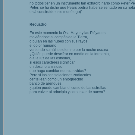
no todos tienen un instrumento tan extraordinario como Peter Pear
Peter; se ha dicho que Pears podría haberse sentado en su nota M
está construido este monólogo)”.
Recuadro:
En este momento la Osa Mayor y las Pléyades,
moviéndose al compás de la Tierra,
dibujan en las nubes con sus rayos
el dolor humano;
vertiendo su hálito solemne por la noche oscura.
¿Quién puede descifrar en medio en la tormenta,
o a la luz de las estrellas,
si esos caracteres significan
un destino amistoso
que haga cambiar nuestras vidas?
Pero si las constelaciones zodiacales
centellean como un enloquecido
banco de arenques,
¿quién puede cambiar el curso de las estrellas
para volver al principio y comenzar de nuevo?