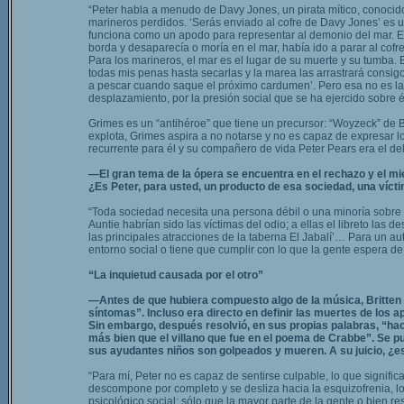
“Peter habla a menudo de Davy Jones, un pirata mítico, conocido
marineros perdidos. ‘Serás enviado al cofre de Davy Jones’ es 
funciona como un apodo para representar al demonio del mar. En
borda y desaparecía o moría en el mar, había ido a parar al cofre
Para los marineros, el mar es el lugar de su muerte y su tumba.
todas mis penas hasta secarlas y la marea las arrastrará consigo’
a pescar cuando saque el próximo cardumen’. Pero esa no es la
desplazamiento, por la presión social que se ha ejercido sobre 
Grimes es un “antihéroe” que tiene un precursor: “Woyzeck” de 
explota, Grimes aspira a no notarse y no es capaz de expresar lo
recurrente para él y su compañero de vida Peter Pears era el d
—El gran tema de la ópera se encuentra en el rechazo y el m
¿Es Peter, para usted, un producto de esa sociedad, una vícti
“Toda sociedad necesita una persona débil o una minoría sobre la 
Auntie habrían sido las víctimas del odio; a ellas el libreto las
las principales atracciones de la taberna El Jabalí’… Para un au
entorno social o tiene que cumplir con lo que la gente espera de 
“La inquietud causada por el otro”
—Antes de que hubiera compuesto algo de la música, Britten 
síntomas”. Incluso era directo en definir las muertes de los
Sin embargo, después resolvió, en sus propias palabras, “hace
más bien que el villano que fue en el poema de Crabbe”. Se p
sus ayudantes niños son golpeados y mueren. A su juicio, ¿es
“Para mí, Peter no es capaz de sentirse culpable, lo que signific
descompone por completo y se desliza hacia la esquizofrenia, lo 
psicológico social; sólo que la mayor parte de la gente o bien re