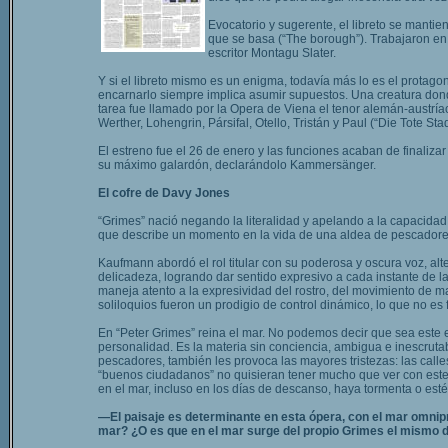
Evocatorio y sugerente, el libreto se mant
que se basa (“The borough”). Trabajaron en e
escritor Montagu Slater.
Y si el libreto mismo es un enigma, todavía más lo es el protago
encarnarlo siempre implica asumir supuestos. Una creatura donde
tarea fue llamado por la Opera de Viena el tenor alemán-austrí
Werther, Lohengrin, Pársifal, Otello, Tristán y Paul (“Die Tote Stad
El estreno fue el 26 de enero y las funciones acaban de finaliza
su máximo galardón, declarándolo Kammersänger.
El cofre de Davy Jones
“Grimes” nació negando la literalidad y apelando a la capacida
que describe un momento en la vida de una aldea de pescadores,
Kaufmann abordó el rol titular con su poderosa y oscura voz, al
delicadeza, logrando dar sentido expresivo a cada instante de la
maneja atento a la expresividad del rostro, del movimiento de 
soliloquios fueron un prodigio de control dinámico, lo que no es 
En “Peter Grimes” reina el mar. No podemos decir que sea este e
personalidad. Es la materia sin conciencia, ambigua e inescrutab
pescadores, también les provoca las mayores tristezas: las calle
“buenos ciudadanos” no quisieran tener mucho que ver con este 
en el mar, incluso en los días de descanso, haya tormenta o est
—El paisaje es determinante en esta ópera, con el mar omnipr
mar? ¿O es que en el mar surge del propio Grimes el mismo