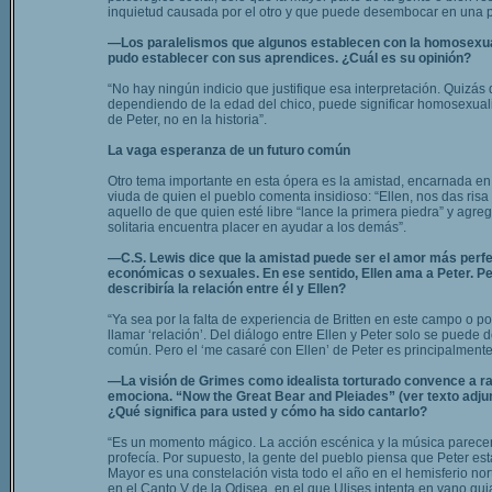
inquietud causada por el otro y que puede desembocar en una pe
—Los paralelismos que algunos establecen con la homosexualid
pudo establecer con sus aprendices. ¿Cuál es su opinión?
“No hay ningún indicio que justifique esa interpretación. Quizá
dependiendo de la edad del chico, puede significar homosexualid
de Peter, no en la historia”.
La vaga esperanza de un futuro común
Otro tema importante en esta ópera es la amistad, encarnada en 
viuda de quien el pueblo comenta insidioso: “Ellen, nos das ri
aquello de que quien esté libre “lance la primera piedra” y agre
solitaria encuentra placer en ayudar a los demás”.
—C.S. Lewis dice que la amistad puede ser el amor más perfec
económicas o sexuales. En ese sentido, Ellen ama a Peter. Pe
describiría la relación entre él y Ellen?
“Ya sea por la falta de experiencia de Britten en este campo o p
llamar ‘relación’. Del diálogo entre Ellen y Peter solo se pued
común. Pero el ‘me casaré con Ellen’ de Peter es principalmente 
—La visión de Grimes como idealista torturado convence a rat
emociona. “Now the Great Bear and Pleiades” (ver texto adj
¿Qué significa para usted y cómo ha sido cantarlo?
“Es un momento mágico. La acción escénica y la música parece
profecía. Por supuesto, la gente del pueblo piensa que Peter es
Mayor es una constelación vista todo el año en el hemisferio no
en el Canto V de la Odisea, en el que Ulises intenta en vano guia