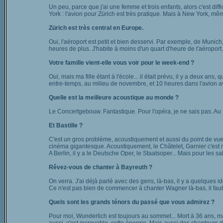
Un peu, parce que j'ai une femme et trois enfants, alors c'est diff
York : l'avion pour Zürich est très pratique. Mais à New York, même 
Zürich est très central en Europe.
Oui, l'aéroport est petit et bien desservi. Par exemple, de Munich
heures de plus. J'habite à moins d'un quart d'heure de l'aéroport
Votre famille vient-elle vous voir pour le week-end ?
Oui, mais ma fille étant à l'école... il était prévu, il y a deux a
entre-temps, au milieu de novembre, et 10 heures dans l'avion ave
Quelle est la meilleure acoustique au monde ?
Le Concertgebouw. Fantastique. Pour l'opéra, je ne sais pas. Au M
Et Bastille ?
C'est un gros problème, acoustiquement et aussi du point de vue
cinéma gigantesque. Acoustiquement, le Châtelet, Garnier c'est 
A Berlin, il y a le Deutsche Oper, le Staatsoper... Mais pour les s
Rêvez-vous de chanter à Bayreuth ?
On verra. J'ai déjà parlé avec des gens, là-bas, il y a quelques id
Ce n'est pas bien de commencer à chanter Wagner là-bas, il fau
Quels sont les grands ténors du passé que vous admirez ?
Pour moi, Wunderlich est toujours au sommet... Mort à 36 ans, mais