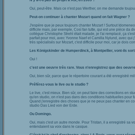
N'y a-t-il pas un projet à Aix, en 2009 ?
Oui, peut-être. Mais ce n'est pas Werther, on me demande toujou
Peut-on continuer à chanter Mozart quand on fait Wagner ?
J'espère que je peux toujours chanter Mozart ! Surtout Idomeneo,
difficile mais, par exemple, Così fan tutte, qui est une pièce da 
collègue Christophe Strehl était malade, je l'ai remplacé, ça s'es
parfait pour moi, avec Yvonne Naef et Camilla Nylund, avec qui j'ai
très spécialisés sur Mozart, c'est difficile pour moi, car je dois con
Les Königskinder de Humperdinck, à Montpellier, vont-ils sort
Oui !
c'est une oeuvre très rare. Vous n'enregistrez que des oeuvres
Oui, bien sûr, parce que le répertoire courant a été enregistré mill
Préférez-vous le live ou le studio ?
Le live, c'est mieux. Bien sûr, on peut faire des corrections en st
qu'en studio, on n'est pas dans des conditions habituelles pour f
Quand j'enregistre des choses que je ne peux pas chanter en con
studio Das Lied von der Erde.
Ou Domingo.
Oui, mais c'est un autre monde. Pour Tristan, il a enregistré sa voi
entendaient sa voix dans le casque.