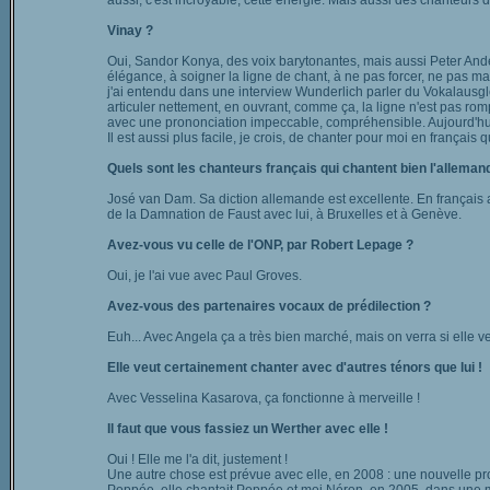
aussi, c'est incroyable, cette énergie. Mais aussi des chanteurs d'
Vinay ?
Oui, Sandor Konya, des voix barytonantes, mais aussi Peter Ande
élégance, à soigner la ligne de chant, à ne pas forcer, ne pas ma
j'ai entendu dans une interview Wunderlich parler du Vokalausgleic
articuler nettement, en ouvrant, comme ça, la ligne n'est pas romp
avec une prononciation impeccable, compréhensible. Aujourd'hui, c'
Il est aussi plus facile, je crois, de chanter pour moi en françai
Quels sont les chanteurs français qui chantent bien l'allemand
José van Dam. Sa diction allemande est excellente. En français aus
de la Damnation de Faust avec lui, à Bruxelles et à Genève.
Avez-vous vu celle de l'ONP, par Robert Lepage ?
Oui, je l'ai vue avec Paul Groves.
Avez-vous des partenaires vocaux de prédilection ?
Euh... Avec Angela ça a très bien marché, mais on verra si elle 
Elle veut certainement chanter avec d'autres ténors que lui !
Avec Vesselina Kasarova, ça fonctionne à merveille !
Il faut que vous fassiez un Werther avec elle !
Oui ! Elle me l'a dit, justement !
Une autre chose est prévue avec elle, en 2008 : une nouvelle pr