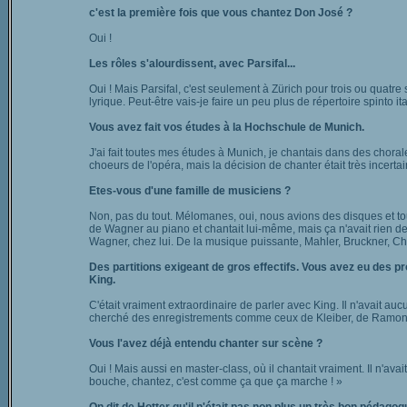
c'est la première fois que vous chantez Don José ?
Oui !
Les rôles s'alourdissent, avec Parsifal...
Oui ! Mais Parsifal, c'est seulement à Zürich pour trois ou quatre 
lyrique. Peut-être vais-je faire un peu plus de répertoire spinto
Vous avez fait vos études à la Hochschule de Munich.
J'ai fait toutes mes études à Munich, je chantais dans des chora
choeurs de l'opéra, mais la décision de chanter était très incerta
Etes-vous d'une famille de musiciens ?
Non, pas du tout. Mélomanes, oui, nous avions des disques et tout
de Wagner au piano et chantait lui-même, mais ça n'avait rien de p
Wagner, chez lui. De la musique puissante, Mahler, Bruckner, Cho
Des partitions exigeant de gros effectifs. Vous avez eu des 
King.
C'était vraiment extraordinaire de parler avec King. Il n'avait aucu
cherché des enregistrements comme ceux de Kleiber, de Ramon V
Vous l'avez déjà entendu chanter sur scène ?
Oui ! Mais aussi en master-class, où il chantait vraiment. Il n'avait 
bouche, chantez, c'est comme ça que ça marche ! »