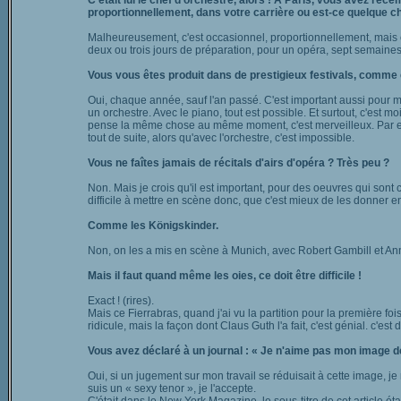
C'était lui le chef d'orchestre, alors ! A Paris, vous avez réc
proportionnellement, dans votre carrière ou est-ce quelque c
Malheureusement, c'est occasionnel, proportionnellement, mais c'e
deux ou trois jours de préparation, pour un opéra, sept semaines
Vous vous êtes produit dans de prestigieux festivals, comme 
Oui, chaque année, sauf l'an passé. C'est important aussi pour ma
un orchestre. Avec le piano, tout est possible. Et surtout, c'est 
pense la même chose au même moment, c'est merveilleux. Par exempl
tout de suite, alors qu'avec l'orchestre, c'est impossible.
Vous ne faîtes jamais de récitals d'airs d'opéra ? Très peu ?
Non. Mais je crois qu'il est important, pour des oeuvres qui sont 
difficile à mettre en scène donc, que c'est mieux de les donner e
Comme les Königskinder.
Non, on les a mis en scène à Munich, avec Robert Gambill et Ann
Mais il faut quand même les oies, ce doit être difficile !
Exact ! (rires).
Mais ce Fierrabras, quand j'ai vu la partition pour la première fois
ridicule, mais la façon dont Claus Guth l'a fait, c'est génial. c'est 
Vous avez déclaré à un journal : « Je n'aime pas mon image d
Oui, si un jugement sur mon travail se réduisait à cette image, je
suis un « sexy tenor », je l'accepte.