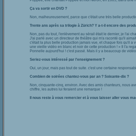
Poppée, elle chantait Poppée et moi Néron, en 2005, dans une 
Ça va sortir en DVD ?
Non, malheureusement, parce que c'était une très belle production
Trente ans après sa trilogie à Zürich? Y a-t-il encore des prod
Non, pas du tout, l'enlèvement au sérail était le dernier, je l'ai ch
J'ai parlé avec un directeur de théâtre qui m'a raconté qu'il aima
c'était la plus belle production jamais vue, et chaque fois qu'il a vu
une vieille vidéo en blanc et noir de cette production ! » Il l'a re
Ponnelle aujourd'hui ! c'est passé. Mais il y a beaucoup de vidé
Seriez-vous intéressé par l'enseignement ?
Oui, un jour, mais pas tout de suite. c'est une certaine responsabi
Combien de soirées chantez-vous par an ? Soixante-dix ?
Non, cinquante-cinq, environ. Avec des amis chanteurs, nous avo
chiffre, les autres lui feraient une remarque !
Il nous reste à vous remercier et à vous laisser aller vous maq