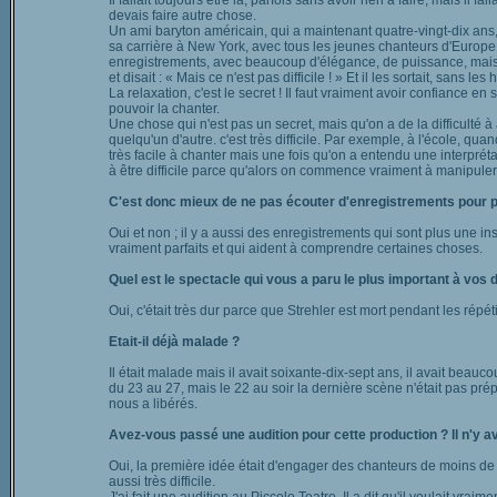
Il fallait toujours être là, parfois sans avoir rien à faire, mais il 
devais faire autre chose.
Un ami baryton américain, qui a maintenant quatre-vingt-dix ans, 
sa carrière à New York, avec tous les jeunes chanteurs d'Europe v
enregistrements, avec beaucoup d'élégance, de puissance, mais da
et disait : « Mais ce n'est pas difficile ! » Et il les sortait, sans le
La relaxation, c'est le secret ! Il faut vraiment avoir confiance en 
pouvoir la chanter.
Une chose qui n'est pas un secret, mais qu'on a de la difficulté à 
quelqu'un d'autre. c'est très difficile. Par exemple, à l'école, qu
très facile à chanter mais une fois qu'on a entendu une interprét
à être difficile parce qu'alors on commence vraiment à manipuler 
C'est donc mieux de ne pas écouter d'enregistrements pour p
Oui et non ; il y a aussi des enregistrements qui sont plus une in
vraiment parfaits et qui aident à comprendre certaines choses.
Quel est le spectacle qui vous a paru le plus important à vos d
Oui, c'était très dur parce que Strehler est mort pendant les ré
Etait-il déjà malade ?
Il était malade mais il avait soixante-dix-sept ans, il avait beauc
du 23 au 27, mais le 22 au soir la dernière scène n'était pas prépa
nous a libérés.
Avez-vous passé une audition pour cette production ? Il n'y a
Oui, la première idée était d'engager des chanteurs de moins de vingt
aussi très difficile.