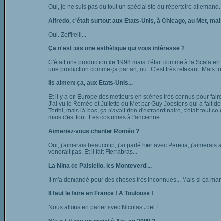
Oui, je ne suis pas du tout un spécialiste du répertoire alleman
Alfredo, c'était surtout aux Etats-Unis, à Chicago, au Met, mais l
Oui, Zeffirelli...
Ça n'est pas une esthétique qui vous intéresse ?
C'était une production de 1998 mais c'était comme à la Scala en
une production comme ça par an, oui. C'est très relaxant. Mais tou
Ils aiment ça, aux Etats-Unis...
Et il y a en Europe des metteurs en scènes très connus pour faire
J'ai vu le Roméo et Juliette du Met par Guy Joostens qui a fai
Terfel, mais là-bas, ça n'avait rien d'extraordinaire, c'était tout 
mais c'est tout. Les costumes à l'ancienne...
Aimeriez-vous chanter Roméo ?
Oui, j'aimerais beaucoup, j'ai parlé hier avec Pereira, j'aimerais 
vendrait pas. Et il fait Fierrabras...
La Nina de Paisiello, les Monteverdi...
Il m'a demandé pour des choses très inconnues... Mais si ça mar
Il faut le faire en France ! A Toulouse !
Nous allons en parler avec Nicolas Joel !