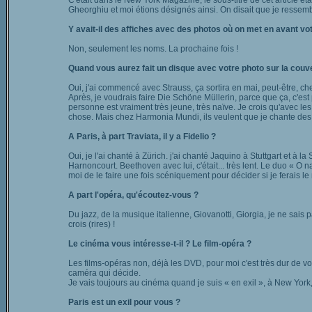
C'était dans le New York Magazine, le sous-titre de cet article étai
Gheorghiu et moi étions désignés ainsi. On disait que je ressemb
Y avait-il des affiches avec des photos où on met en avant 
Non, seulement les noms. La prochaine fois !
Quand vous aurez fait un disque avec votre photo sur la couve
Oui, j'ai commencé avec Strauss, ça sortira en mai, peut-être, 
Après, je voudrais faire Die Schöne Müllerin, parce que ça, c'est
personne est vraiment très jeune, très naïve. Je crois qu'avec les
chose. Mais chez Harmonia Mundi, ils veulent que je chante des b
A Paris, à part Traviata, il y a Fidelio ?
Oui, je l'ai chanté à Zürich. j'ai chanté Jaquino à Stuttgart et à la
Harnoncourt. Beethoven avec lui, c'était... très lent. Le duo « O 
moi de le faire une fois scéniquement pour décider si je ferais le r
A part l'opéra, qu'écoutez-vous ?
Du jazz, de la musique italienne, Giovanotti, Giorgia, je ne sais
crois (rires) !
Le cinéma vous intéresse-t-il ? Le film-opéra ?
Les films-opéras non, déjà les DVD, pour moi c'est très dur de voi
caméra qui décide.
Je vais toujours au cinéma quand je suis « en exil », à New York
Paris est un exil pour vous ?