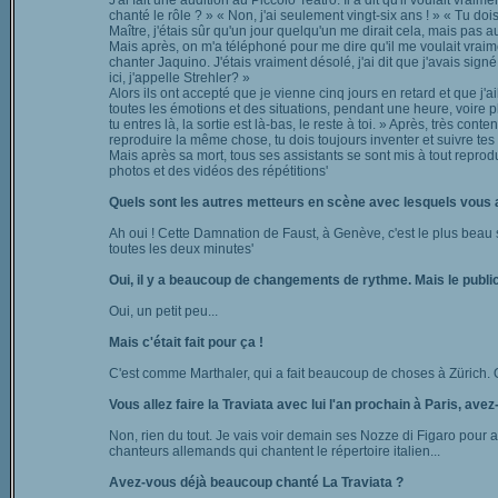
J'ai fait une audition au Piccolo Teatro. Il a dit qu'il voulait vra
chanté le rôle ? » « Non, j'ai seulement vingt-six ans ! » « Tu do
Maître, j'étais sûr qu'un jour quelqu'un me dirait cela, mais pas auj
Mais après, on m'a téléphoné pour me dire qu'il me voulait vraiment
chanter Jaquino. J'étais vraiment désolé, j'ai dit que j'avais signé
ici, j'appelle Strehler? »
Alors ils ont accepté que je vienne cinq jours en retard et que j'ai
toutes les émotions et des situations, pendant une heure, voire plu
tu entres là, la sortie est là-bas, le reste à toi. » Après, très con
reproduire la même chose, tu dois toujours inventer et suivre tes
Mais après sa mort, tous ses assistants se sont mis à tout reprod
photos et des vidéos des répétitions'
Quels sont les autres metteurs en scène avec lesquels vous av
Ah oui ! Cette Damnation de Faust, à Genève, c'est le plus beau spe
toutes les deux minutes'
Oui, il y a beaucoup de changements de rythme. Mais le public
Oui, un petit peu...
Mais c'était fait pour ça !
C'est comme Marthaler, qui a fait beaucoup de choses à Zürich. On 
Vous allez faire la Traviata avec lui l'an prochain à Paris, av
Non, rien du tout. Je vais voir demain ses Nozze di Figaro pour avo
chanteurs allemands qui chantent le répertoire italien...
Avez-vous déjà beaucoup chanté La Traviata ?