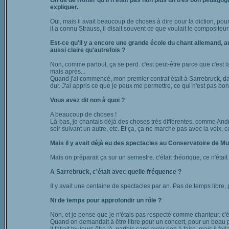
On dit de Hotter qu'il n'était pas non plus un très bon pédago
expliquer.
Oui, mais il avait beaucoup de choses à dire pour la diction, pou
il a connu Strauss, il disait souvent ce que voulait le compositeur 
Est-ce qu'il y a encore une grande école du chant allemand, a
aussi claire qu'autrefois ?
Non, comme partout, ça se perd. c'est peut-être parce que c'est l
mais après...
Quand j'ai commencé, mon premier contrat était à Sarrebruck, dans
dur. J'ai appris ce que je peux me permettre, ce qui n'est pas bon 
Vous avez dit non à quoi ?
A beaucoup de choses !
Là-bas, je chantais déjà des choses très différentes, comme Andr
soir suivant un autre, etc. Et ça, ça ne marche pas avec la voix, 
Mais il y avait déjà eu des spectacles au Conservatoire de Mu
Mais on préparait ça sur un semestre. c'était théorique, ce n'éta
A Sarrebruck, c'était avec quelle fréquence ?
Il y avait une centaine de spectacles par an. Pas de temps libre, 
Ni de temps pour approfondir un rôle ?
Non, et je pense que je n'étais pas respecté comme chanteur. c'é
Quand on demandait à être libre pour un concert, pour un beau pro