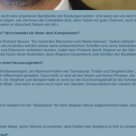
es doch eine ungeheure Bandbreite von Deutungen geben. Und wenn wir von dem
 zeigen, wie zerrissen die Charaktere sind, dann haben wir gute Chancen, auch ei
wenn er strauchelt, fiebern wir mit.»
Sie? Verschwindet sie hinter dem Komponisten?
von Richard Strauss: "Du musst den Menschen vom Werke trennen." Selbst militant
n des Anstoßes werden immer seine antisemitischen Schriften und seine Selbstübers
d und Österreich vertrieben wurden, hatten kein Problem damit, Wagner an der Me
h die Nazis daran festhielten, dass Wagners Gesamtwerk zum Größten der Musikliter
as einen herausragenden?
chhaltevermögen, um Mammut-Partien wie Tannhäuser, Tristan und Siegfried über 
differenziert gestalten: Dass heißt, er wird all den leisen und feinen Phrasen, die
Als Siegfried zum Beispiel hätte er nicht nur die Durchschlagskraft für die Schmi
m Wald. Und wenn er dann noch nach vier Stunden Schwerstarbeit den vokalen Bre
Doch seitdem ich die "Waldszene" für mein Wagner-Album aufgenommen habe, reizt 
viele Wege, seine Stimme zu ruinieren, aber Partien wie Siegfried zu früh zu singen,
ried?