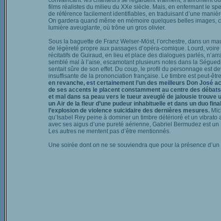
convaincant: les chanteurs se regardent vraiment, s’affrontent 
films réalistes du milieu du XXe siècle. Mais, en enfermant le sp
de référence facilement identifiables, en traduisant d’une mani
On gardera quand même en mémoire quelques belles images, comm
lumière aveuglante, où trône un gros olivier.
Sous la baguette de Franz Welser-Möst, l’orchestre, dans un mauva
de légèreté propre aux passages d’opéra-comique. Lourd, voire 
récitatifs de Guiraud, en lieu et place des dialogues parlés, n’a
semblé mal à l’aise, escamotant plusieurs notes dans la Séguedi
sentait sûre de son effet. Du coup, le profil du personnage es
insuffisante de la prononciation française. Le timbre est peut-êtr
en revanche, est certainement l’un des meilleurs Don José act
de ses accents le placent constamment au centre des débats, a
et mal dans sa peau vers le tueur aveuglé de jalousie trouve 
un Air de la fleur d’une pudeur inhabituelle et dans un duo fi
l’explosion de violence suicidaire des dernières mesures.
Mïch
qu’Isabel Rey peine à dominer un timbre détérioré et un vibrato
avec ses aigus d’une pureté aérienne, Gabriel Bermudez est un
Les autres ne mentent pas d’être mentionnés.
Une soirée dont on ne se souviendra que pour la présence d’u