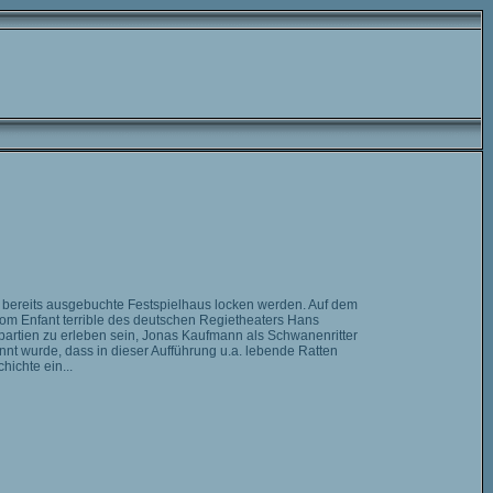
das bereits ausgebuchte Festspielhaus locken werden. Auf dem
vom Enfant terrible des deutschen Regietheaters Hans
artien zu erleben sein, Jonas Kaufmann als Schwanenritter
nnt wurde, dass in dieser Aufführung u.a. lebende Ratten
ichte ein...