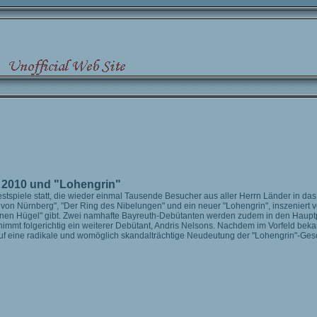
 2010 und "Lohengrin"
-Festspiele statt, die wieder einmal Tausende Besucher aus aller Herrn Länder in 
r von Nürnberg", "Der Ring des Nibelungen" und ein neuer "Lohengrin", inszeniert 
ünen Hügel" gibt. Zwei namhafte Bayreuth-Debütanten werden zudem in den Hauptp
immt folgerichtig ein weiterer Debütant, Andris Nelsons. Nachdem im Vorfeld beka
uf eine radikale und womöglich skandalträchtige Neudeutung der "Lohengrin"-Gesch